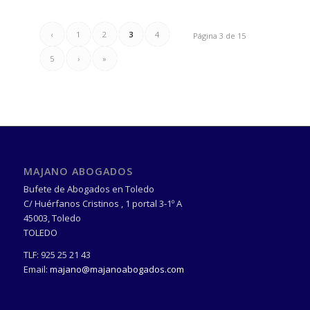
‹
1
2
3
4
Página 3 de 15
5
›
»
MAJANO ABOGADOS
Bufete de Abogados en Toledo
C/ Huérfanos Cristinos , 1 portal 3-1º A
45003
,
Toledo
TOLEDO
TLF:
925 25 21 43
Email:
majano@majanoabogados.com