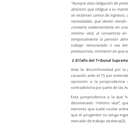
“Aunque esta obligación de prest
absoluto que obligue a su mante
se reclaman carece de ingresos, 
necesidades, que vienen siendo a
convierte evidentemente en una 
mínimo vital, al convertirse e
temporalmente la pensión alime
trabajo remunerado o sea bene
prestaciones, momento en que vol
2. El fallo del Tribunal Suprem
Ante la disconformidad por la 
casación ante el TS por entender
oposición a la jurisprudencia 
contradictoria por parte de las A
Esta jurisprudencia a la que h
denominado
“mínimo vital”
, qu
menores que suele oscilar entre 
que el progenitor no tenga ingr
mercado de trabajo etcétera[3].