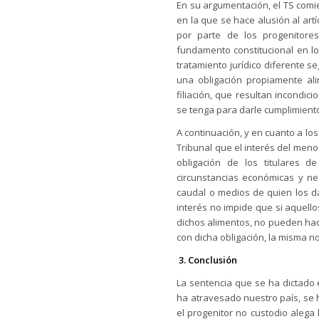
En su argumentación, el TS comi
en la que se hace alusión al artí
por parte de los progenitores
fundamento constitucional en lo
tratamiento jurídico diferente 
una obligación propiamente ali
filiación, que resultan incondic
se tenga para darle cumplimiento
A continuación, y en cuanto a los
Tribunal que el interés del meno
obligación de los titulares 
circunstancias económicas y ne
caudal o medios de quien los da
interés no impide que si aquellos
dichos alimentos, no pueden hac
con dicha obligación, la misma n
3. Conclusión
La sentencia que se ha dictado e
ha atravesado nuestro país, se 
el progenitor no custodio alega