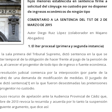
hijos menores establecida en sentencia firme a
solicitud del cónyuge no custodio por no disponer
de ingresos económicos de ningún tipo
COMENTARIO A LA SENTENCIA DEL TST DE 2 DE
MARZO DE 2015
Autor Diego Ruiz López (colaborador en Majano
Abogados)
1. El íter procesal (primera y segunda instancia)
 la sala primera del Tribunal Supremo, dictó sentencia en la que se
er temporal de la obligación de hacer frente al pago de la pensión de
, al carecer el progenitor de todo tipo de ingreso o fuente económica.
resolución judicial comienza por la interposición (por parte de la
padre) de una demanda de modificación de medidas. El Juzgado de
ue dictó sentencia[1] en la que fueron desestimadas las pretensiones
progenitor no custodio.
rpuso recurso de apelación ante la Audiencia Provincial de Cádiz que,
bre de 2013 revoca la recurrida y acuerda por lo tanto la suspensión
iguiente argumento, que dice así: