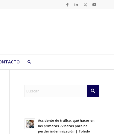
ONTACTO
Accidente de tráfico: qué hacer en
las primeras 72 horas para no
perder indemnización | Toledo