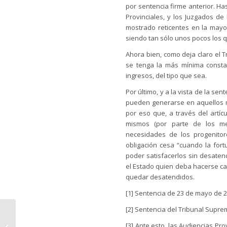
por sentencia firme anterior. Ha
Provinciales, y los Juzgados d
mostrado reticentes en la mayo
siendo tan sólo unos pocos los 
Ahora bien, como deja claro el 
se tenga la más mínima consta
ingresos, del tipo que sea.
Por último, y a la vista de la se
pueden generarse en aquellos m
por eso que, a través del artícu
mismos (por parte de los me
necesidades de los progenitor
obligación cesa “cuando la for
poder satisfacerlos sin desatend
el Estado quien deba hacerse ca
quedar desatendidos.
[1] Sentencia de 23 de mayo de 2
[2] Sentencia del Tribunal Supre
El desistimiento del Banco
[3] Ante esto, las Audiencias Pr
Santander acarrea una multa de