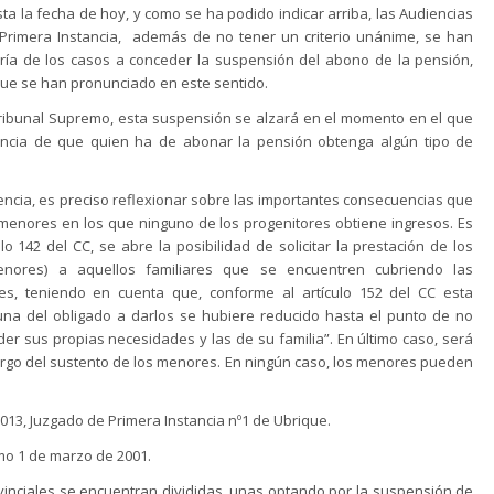
sta la fecha de hoy, y como se ha podido indicar arriba, las Audiencias
e Primera Instancia, además de no tener un criterio unánime, se han
ría de los casos a conceder la suspensión del abono de la pensión,
que se han pronunciado en este sentido.
Tribunal Supremo, esta suspensión se alzará en el momento en el que
ncia de que quien ha de abonar la pensión obtenga algún tipo de
ntencia, es preciso reflexionar sobre las importantes consecuencias que
enores en los que ninguno de los progenitores obtiene ingresos. Es
lo 142 del CC, se abre la posibilidad de solicitar la prestación de los
nores) a aquellos familiares que se encuentren cubriendo las
es, teniendo en cuenta que, conforme al artículo 152 del CC esta
tuna del obligado a darlos se hubiere reducido hasta el punto de no
er sus propias necesidades y las de su familia”. En último caso, será
rgo del sustento de los menores. En ningún caso, los menores pueden
013, Juzgado de Primera Instancia nº1 de Ubrique.
mo 1 de marzo de 2001.
ovinciales se encuentran divididas, unas optando por la suspensión de