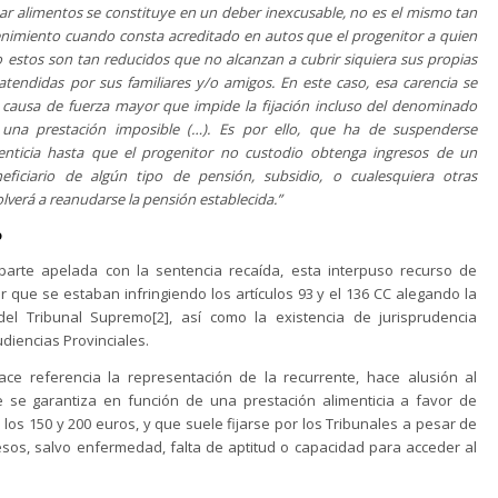
ar alimentos se constituye en un deber inexcusable, no es el mismo tan
nimiento cuando consta acreditado en autos que el progenitor a quien
o estos son tan reducidos que no alcanzan a cubrir siquiera sus propias
tendidas por sus familiares y/o amigos. En este caso, esa carencia se
causa de fuerza mayor que impide la fijación incluso del denominado
n una prestación imposible (…). Es por ello, que ha de suspenderse
nticia hasta que el progenitor no custodio obtenga ingresos de un
ficiario de algún tipo de pensión, subsidio, o cualesquiera otras
verá a reanudarse la pensión establecida.”
o
parte apelada con la sentencia recaída, esta interpuso recurso de
 que se estaban infringiendo los artículos 93 y el 136 CC alegando la
del Tribunal Supremo[2], así como la existencia de jurisprudencia
udiencias Provinciales.
ace referencia la representación de la recurrente, hace alusión al
e se garantiza en función de una prestación alimenticia a favor de
los 150 y 200 euros, y que suele fijarse por los Tribunales a pesar de
esos, salvo enfermedad, falta de aptitud o capacidad para acceder al