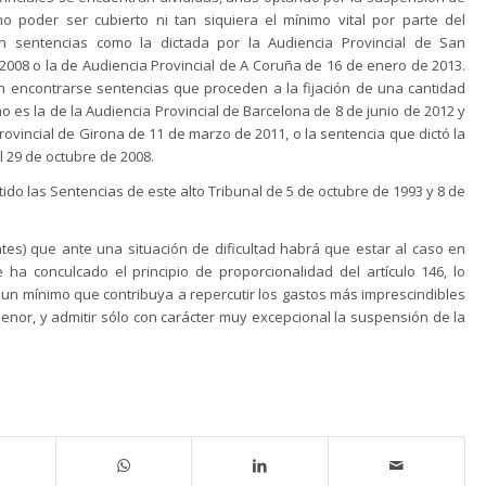
no poder ser cubierto ni tan siquiera el mínimo vital por parte del
n sentencias como la dictada por la Audiencia Provincial de San
2008 o la de Audiencia Provincial de A Coruña de 16 de enero de 2013.
n encontrarse sentencias que proceden a la fijación de una cantidad
o es la de la Audiencia Provincial de Barcelona de 8 de junio de 2012 y
ovincial de Girona de 11 de marzo de 2011, o la sentencia que dictó la
l 29 de octubre de 2008.
ido las Sentencias de este alto Tribunal de 5 de octubre de 1993 y 8 de
ntes) que ante una situación de dificultad habrá que estar al caso en
e ha conculcado el principio de proporcionalidad del artículo 146, lo
 un mínimo que contribuya a repercutir los gastos más imprescindibles
enor, y admitir sólo con carácter muy excepcional la suspensión de la