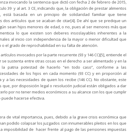
enza invocando la sentencia que dictó con fecha 2 de febrero de 2015,
culo 39 y al art. 3 CE, indicando que, la obligación de prestar alimentos
, está basada en un principio de solidaridad familiar que tiene
s dos artículos que se acaban de citar[4]. De ahí que se predique un
según sean hijos menores de edad, o no, pues al ser menores más que
menticia lo que existen son deberes insoslayables inherentes a la
ionales al inicio con independencia de la mayor o menor dificultad que
 o el grado de reprochabilidad en su falta de atención.
 artículos invocados por la parte recurrente (93 y 146 CC)[5], entiende el
r se sustenta entre otras cosas en el derecho a ser alimentado y en la
de la patria potestad de hacerlo “en todo caso”, conforme a las
cesidades de los hijos en cada momento (93 CC) y en proporción al
 y a las necesidades de quien los recibe (146 CC). No obstante, este
 que, por disposición legal o resolución judicial están obligados a dar
erlo por no tener medios económicos a su alcance con los que cumplir
o puede hacerse efectiva.
ra de vital importancia, pues, debido a la grave crisis económica que
han podido colapsar los juzgados con innumerables pleitos en los que
 la imposibilidad de hacer frente al pago de las pensiones impuestas