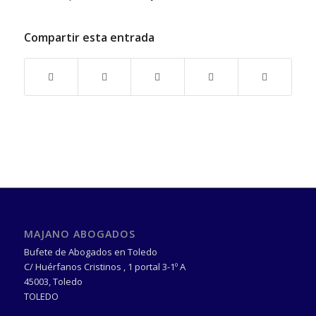
Compartir esta entrada
MAJANO ABOGADOS
Bufete de Abogados en Toledo
C/ Huérfanos Cristinos , 1 portal 3-1º A
45003
,
Toledo
TOLEDO