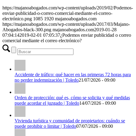
https://majanoabogados.com/wp-content/uploads/2019/02/Podemos-
enviar-publicidad-o-correo-comercial-mediante-el-correo-
electrónico.png
1085
1920
majanoabogados.com
https://majanoabogados.com/wp-content/uploads/2017/03/Majano-
Abogados-black-300.png
majanoabogados.com
2019-01-28
07:04:14
2019-02-01 07:05:37
¿Podemos enviar publicidad o correo
comercial mediante el correo electrónico?
Accidente de tráfico: qué hacer en las primeras 72 horas para
no perder indemnización | Toledo
21/07/2026 - 09:00
Orden de protección: qué es, cómo se solicita y qué medidas
puede acordar el juzgado | Toledo
14/07/2026 - 09:00
Vivienda turística y comunidad de propietarios: cuándo se
puede prohibir o limitar | Toledo
07/07/2026 - 09:00