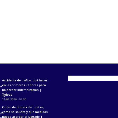
Accidente de tráfico: qué hacer
en las primeras 72 horas para
no perder indemnización |
Toledo
21/07/2026 - 09:00
Orden de protección: qué es,
cómo se solicita y qué medidas
puede acordar el juzgado |