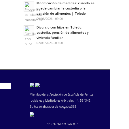
Modificación de medidas: cuándo se
puede cambiar la custodia o la
pensión de alimentos | Toledo
09/06/2026 - 09:00
Divorcio con hijos en Toledo:
custodia, pensión de alimentos y
vivienda familiar
02/06/2026 - 09:00
Miembro de la Asociación de Española de Peritos
Judiciales y Mediadores Arbitrales, nº: 594342
Bufete colaborador de Abogados365
HEREDEM ABOGADOS