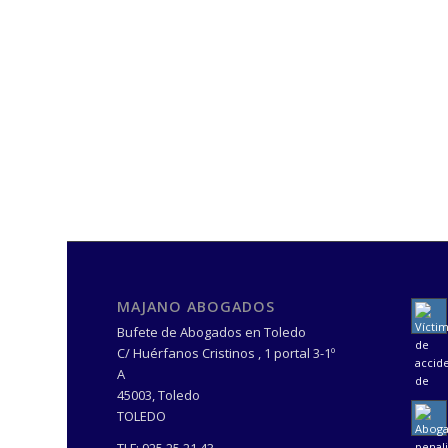
MAJANO ABOGADOS
Bufete de Abogados en Toledo
C/ Huérfanos Cristinos , 1 portal 3-1º
A
45003
,
Toledo
TOLEDO