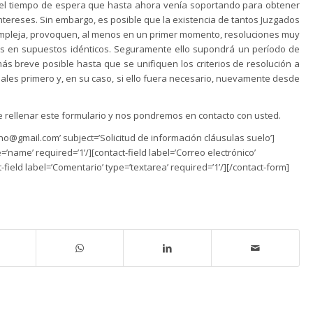
el tiempo de espera que hasta ahora venía soportando para obtener
ntereses. Sin embargo, es posible que la existencia de tantos Juzgados
ompleja, provoquen, al menos en un primer momento, resoluciones muy
rias en supuestos idénticos. Seguramente ello supondrá un período de
 breve posible hasta que se unifiquen los criterios de resolución a
iales primero y, en su caso, si ello fuera necesario, nuevamente desde
 rellenar este formulario y nos pondremos en contacto con usted.
@gmail.com’ subject=’Solicitud de información cláusulas suelo’]
=’name’ required=’1’/][contact-field label=’Correo electrónico’
t-field label=’Comentario’ type=’textarea’ required=’1’/][/contact-form]