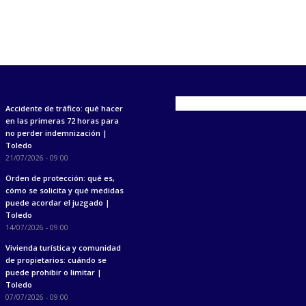
Accidente de tráfico: qué hacer
en las primeras 72 horas para
no perder indemnización |
Toledo
21/07/2026 - 09:00
Orden de protección: qué es,
cómo se solicita y qué medidas
puede acordar el juzgado |
Toledo
14/07/2026 - 09:00
Vivienda turística y comunidad
de propietarios: cuándo se
puede prohibir o limitar |
Toledo
07/07/2026 - 09:00