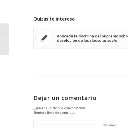
Quizás te interese
María José Majano, ponente en el
Aplicada la doctrina del Supremo sobr
Título de especialista en “Justicia
devolución de las cláusulas suelo
Constitucional,...
Dejar un comentario
¿Quieres unirte a la conversación?
Siéntete libre de contribuir!
Nombre