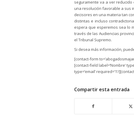
seguramente va a ver reducido 
una resolución favorable a sus i
decisores en una materia tan c
distintas e incluso contradicto
espera que esperemos sea lo más
través de las Audiencias provinc
el Tribunal Supremo.
Si desea más información, puede
[contact-form to=’abogadosmajano
[contact-field label=’Nombre’ type
type=’email’ required=’1’/][contac
Compartir esta entrada