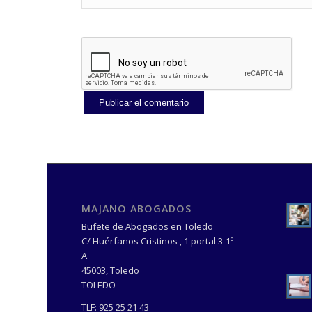
MAJANO ABOGADOS
Bufete de Abogados en Toledo
C/ Huérfanos Cristinos , 1 portal 3-1º
A
45003
,
Toledo
TOLEDO
TLF:
925 25 21 43