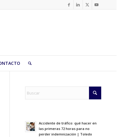
ONTACTO
Accidente de tráfico: qué hacer en
las primeras 72 horas para no
perder indemnización | Toledo