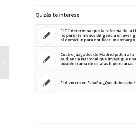
Quizás te interese
El TC determina que la reforma de la L
no permite menos diligencia en averi
el domicilio para notificar un embargo
Cuatro juzgados de Madrid piden a la
Intromisión ilegítima al mostrar en el
Audiencia Nacional que investigue un
escaparate la foto de un cliente
posible trama de estafas hipotecarias
con...
El divorcio en España. ¿Que debo saber