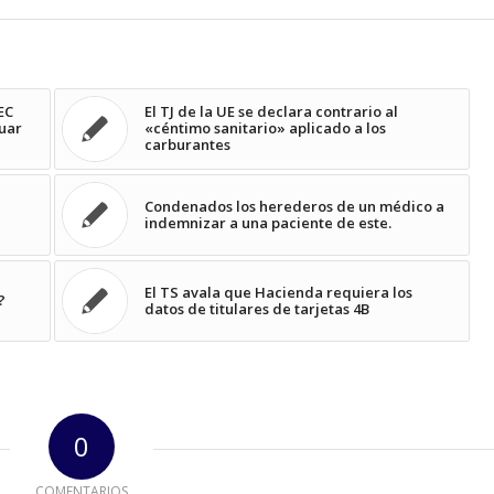
EC
El TJ de la UE se declara contrario al
guar
«céntimo sanitario» aplicado a los
carburantes
Condenados los herederos de un médico a
a
indemnizar a una paciente de este.
El TS avala que Hacienda requiera los
?
datos de titulares de tarjetas 4B
0
COMENTARIOS