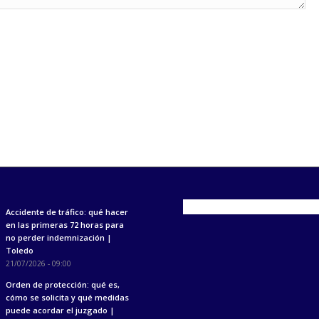
Accidente de tráfico: qué hacer
en las primeras 72 horas para
no perder indemnización |
Toledo
21/07/2026 - 09:00
Orden de protección: qué es,
cómo se solicita y qué medidas
puede acordar el juzgado |