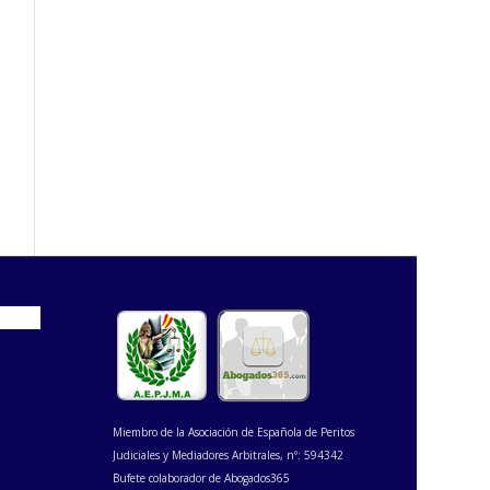
Miembro de la Asociación de Española de Peritos
Judiciales y Mediadores Arbitrales, nº: 594342
Bufete colaborador de Abogados365