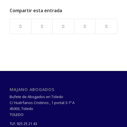
Compartir esta entrada
MAJANO ABOGADOS
Bufete de Abogados en Toledo
C/ Huérfanos Cristinos , 1 portal 3-1º A
45003
,
Toledo
TOLEDO
TLF:
925 25 21 43