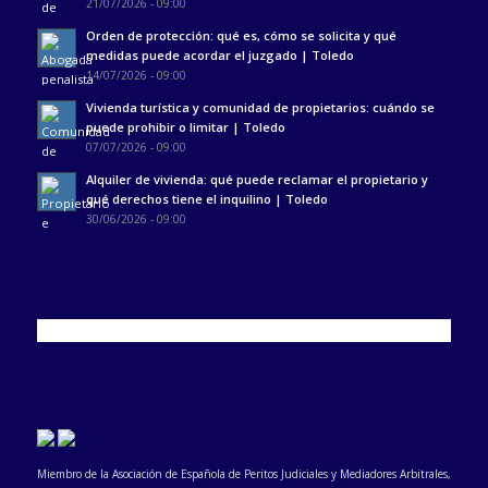
21/07/2026 - 09:00
Orden de protección: qué es, cómo se solicita y qué
medidas puede acordar el juzgado | Toledo
14/07/2026 - 09:00
Vivienda turística y comunidad de propietarios: cuándo se
puede prohibir o limitar | Toledo
07/07/2026 - 09:00
Alquiler de vivienda: qué puede reclamar el propietario y
qué derechos tiene el inquilino | Toledo
30/06/2026 - 09:00
Miembro de la Asociación de Española de Peritos Judiciales y Mediadores Arbitrales,