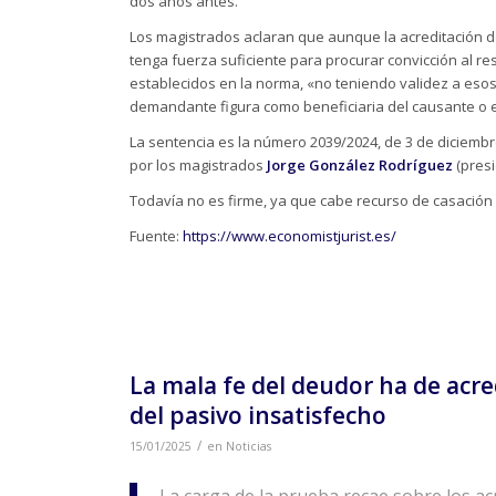
dos años antes.
Los magistrados aclaran que aunque la acreditación d
tenga fuerza suficiente para procurar convicción al re
establecidos en la norma, «no teniendo validez a esos 
demandante figura como beneficiaria del causante o 
La sentencia es la número 2039/2024, de 3 de diciembre
por los magistrados
Jorge González Rodríguez
(presi
Todavía no es firme, ya que cabe recurso de casación 
Fuente:
https://www.economistjurist.es/
La mala fe del deudor ha de acr
del pasivo insatisfecho
/
15/01/2025
en
Noticias
La carga de la prueba recae sobre los ac