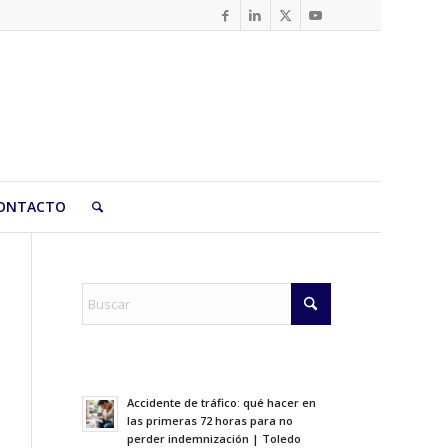
ONTACTO
Accidente de tráfico: qué hacer en
las primeras 72 horas para no
perder indemnización | Toledo