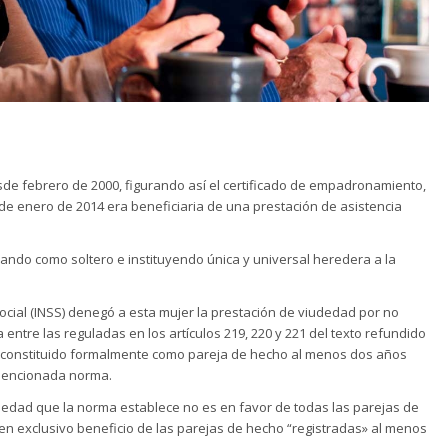
sde febrero de 2000, figurando así el certificado de empadronamiento,
de enero de 2014 era beneficiaria de una prestación de asistencia
urando como soltero e instituyendo única y universal heredera a la
 Social (INSS) denegó a esta mujer la prestación de viudedad por no
a entre las reguladas en los artículos 219, 220 y 221 del texto refundido
 constituido formalmente como pareja de hecho al menos dos años
a mencionada norma.
udedad que la norma establece no es en favor de todas las parejas de
en exclusivo beneficio de las parejas de hecho “registradas» al menos