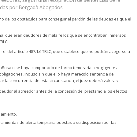
zadas por Bergadà Abogados
uno de los obstáculos para conseguir el perdón de las deudas es que el
orma, que eran deudores de mala fe los que se encontraban inmersos
TRLC.
er el del artículo 487.1.6 TRLC, que establece que no podrán acogerse a
añosa o se haya comportado de forma temeraria o negligente al
ligaciones, incluso sin que ello haya merecido sentencia de
ar la concurrencia de esta circunstancia, el juez deberá valorar:
 deudor al acreedor antes de la concesión del préstamo a los efectos
damiento.
erramientas de alerta temprana puestas a su disposición por las