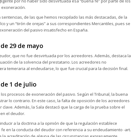
gente por no haber sido desvirtuada esa “buena fe” por parte de los
 exoneración.
 sentencias, de las que hemos recopilado las más destacadas, de la
co y un “tirón de orejas” a sus correspondientes Mercantiles, pues se
 exoneración del pasivo insatisfecho en España.
 de 29 de mayo
eudor, que no fue desvirtuada por los acreedores. Además, destaca la
uación de la solvencia del prestatario. Los acreedores no
 temeraria al endeudarse, lo que fue crucial para la decisión final.
de 1 de julio
 los procesos de exoneración del pasivo. Según el Tribunal, la buena
ar lo contrario. En este caso, la falta de oposición de los acreedores
r clave. Además, la Sala destacó que la carga de la prueba sobre el
en el deudor.
ducir a la doctrina a la opinión de que la regulación establece
 fe en la conducta del deudor con referencia a su endeudamiento -art.
 la acreditación de alguna de las circunstancias expresamente