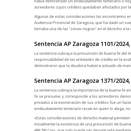
había demostrado un endeudamiento temerario o negli
acreedores cuyos créditos quedaban afectados por la
Algunas de estas consideraciones las encontramos en
Audiencia Provincial de Zaragoza, que ha dado un vuel
tornaba una de las “zonas negras” en el derecho a la
Sentencia AP Zaragoza 1101/2024,
La sentencia subraya la presunción de buena fe del d
responsabilidad de las entidades de crédito en la eval
demostraron que la deudora hubiera actuado de manera
Sentencia AP Zaragoza 1371/2024, 
La sentencia subraya la importancia de la buena fe en
fe se presume, y corresponde a los acreedores demostr
privados a la exoneración de sus créditos fue un facto
endeudamiento temerario recae en quien lo alega, no 
«Estas consideraciones de derecho material permiten in
inicialmente la existencia de una presunción de buena
486 TRLCon-, que solo puede ser desvirtuada mediante