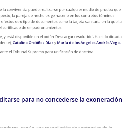
e la convivencia puede realizarse por cualquier medio de prueba que
specto, la pareja de hecho exige hacerlo en los concretos términos
efectos otro tipo de documentos como la tarjeta sanitaria en la que la
el certificado de empadronamiento».
, y está disponible en el botón ‘Descargar resolución’. Ha sido dictada
dente),
Catalina Ordóñez Díaz
y
María de los Ángeles Andrés Vega.
ante el Tribunal Supremo para unificación de doctrina.
editarse para no concederse la exoneración
reedores, según una recopilación de sentencias de la