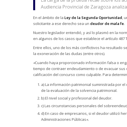
Audiencia Provincial de Zaragoza anali
En el ámbito de la
Ley de la Segunda Oportunidad
, 
solicitante a ese derecho sea un
deudor de mala fe
.
Nuestro legislador entendió, y así lo plasmó en la n
en algunos de los casos que establece el artículo 487 
Entre ellos, uno de los más conflictivos ha resultado s
la exoneración de las dudas (entre otros).
«
Cuando haya proporcionado información falsa o eng
tiempo de contraer endeudamiento o de evacuar sus ob
calificación del concurso como culpable. Para determin
a) La información patrimonial suministrada por el
de la evaluación de la solvencia patrimonial.
b) El nivel social y profesional del deudor.
c) Las circunstancias personales del sobreendeu
d) En caso de empresarios, si el deudor utilizó h
Administraciones Públicas
«.