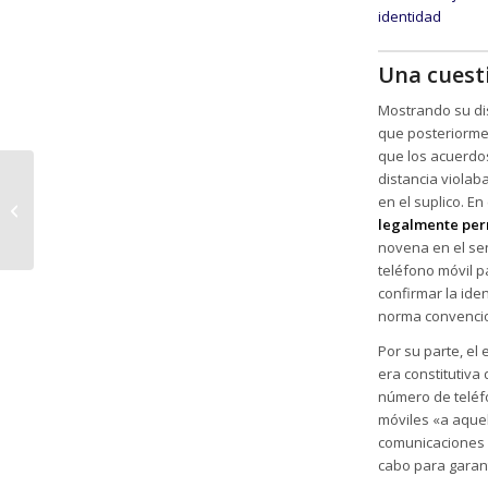
Una cuesti
Mostrando su di
que posteriorme
que los acuerdos
El nuevo permiso de
distancia violab
cuatro días por fuerza
en el suplico. E
mayor debe ser
legalmente per
retribuido, según...
novena en el sen
teléfono móvil p
confirmar la iden
norma convencio
Por su parte, el
era constitutiva 
número de teléfo
móviles «a aquel
comunicaciones 
cabo para garant