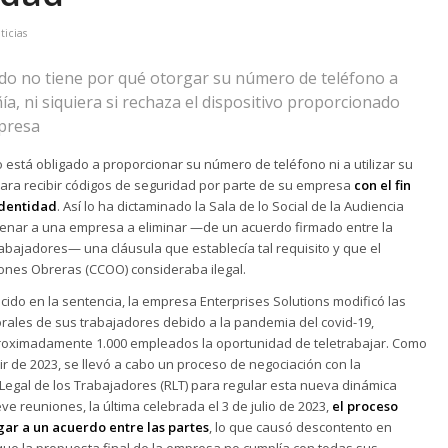
ticias
do no tiene por qué otorgar su número de teléfono a
ía, ni siquiera si rechaza el dispositivo proporcionado
presa
 está obligado a proporcionar su número de teléfono ni a utilizar su
para recibir códigos de seguridad por parte de su empresa
con el fin
 identidad
. Así lo ha dictaminado la Sala de lo Social de la Audiencia
denar a una empresa a eliminar —de un acuerdo firmado entre la
abajadores— una cláusula que establecía tal requisito y que el
iones Obreras (CCOO) consideraba ilegal.
cido en la sentencia, la empresa Enterprises Solutions modificó las
rales de sus trabajadores debido a la pandemia del covid-19,
roximadamente 1.000 empleados la oportunidad de teletrabajar. Como
tir de 2023, se llevó a cabo un proceso de negociación con la
Legal de los Trabajadores (RLT) para regular esta nueva dinámica
eve reuniones, la última celebrada el 3 de julio de 2023,
el proceso
egar a un acuerdo entre las partes
, lo que causó descontento en
ue la propuesta final de la empresa no cumplía con todas sus