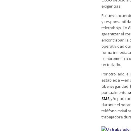
exigencias.
El nuevo acuerdo
y responsabilid
teletrabajo. En 
garantizar el co
encontraban la o
operatividad dur
forma inmediata.
comprometía a ot
un teclado.
Por otro lado, 
establecía —en s
ciberseguridad, 
puntualmente,
s
SMS
y/o para ac
durante el horar
teléfono móvil se
trabajadora dura