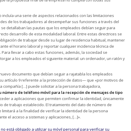
 incluía una serie de aspectos relacionados con las limitaciones
ades de los trabajadores al desempeñar sus funciones a través del
él se detallaban las pautas que los empleados debían seguir para
rrecto desarrollo de esta modalidad laboral. Entre estas directrices se
bligación de trabajar desde su lugar de residencia habitual, mantener
ante el horario laboral y reportar cualquier incidencia técnica de
 Para llevar a cabo estas funciones, además, la sociedad se
orgar a los empleados el siguiente material: un ordenador, un ratón y
el nuevo documento que debían seguir a rajatabla los empleados
u artículo 9 referente a la protección de datos— que «por motivos de
la compañía […] puede solicitar a la persona trabajadora,
u número de teléfono móvil para la recepción de mensajes de tipo
ceder a aplicaciones que permiten confirmar la identidad, únicamente
io de trabajo establecido. El tratamiento del dato de número de
 limitará a la finalidad de verificar la identidad de la persona
nte el acceso a sistemas y aplicaciones, […]».