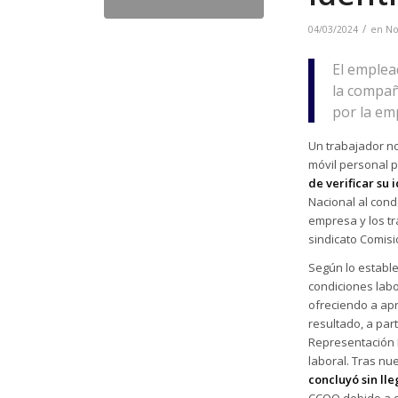
/
04/03/2024
en
No
El emplea
la compañ
por la em
Un trabajador no
móvil personal 
de verificar su
Nacional al con
empresa y los tr
sindicato Comis
Según lo estable
condiciones labo
ofreciendo a ap
resultado, a par
Representación 
laboral. Tras nu
concluyó sin ll
CCOO debido a q