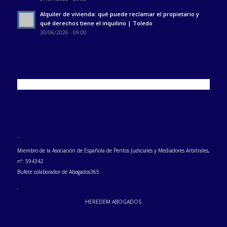
Alquiler de vivienda: qué puede reclamar el propietario y
qué derechos tiene el inquilino | Toledo
30/06/2026 - 09:00
Miembro de la Asociación de Española de Peritos Judiciales y Mediadores Arbitrales,
nº: 594342
Bufete colaborador de Abogados365
HEREDEM ABOGADOS