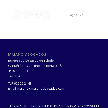
1
2
3
4
Página 1 de 4
MAJANO ABOGADOS
Bufete de Abogados en Toledo
C/ Huérfanos Cristinos , 1 portal 3-1º A
45003
,
Toledo
TOLEDO
TLF:
925 25 21 43
Email:
majano@majanoabogados.com
LE OFRECEMOS LA POSIBILIDAD DE CELEBRAR VIDEO CONSULTA