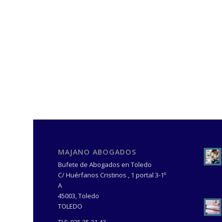
MAJANO ABOGADOS
Bufete de Abogados en Toledo
C/ Huérfanos Cristinos , 1 portal 3-1º
A
45003
,
Toledo
TOLEDO