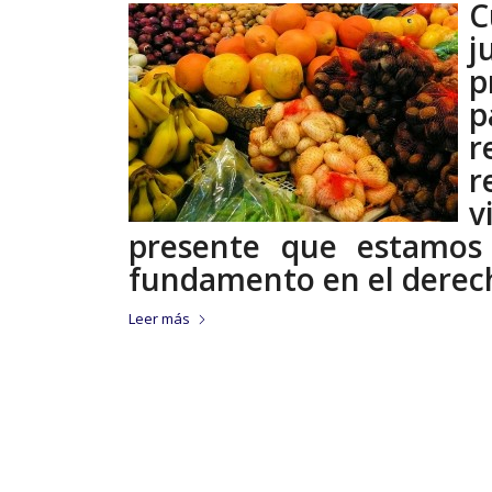
C
j
p
p
r
r
v
presente que estamos 
fundamento en el derech
Leer más