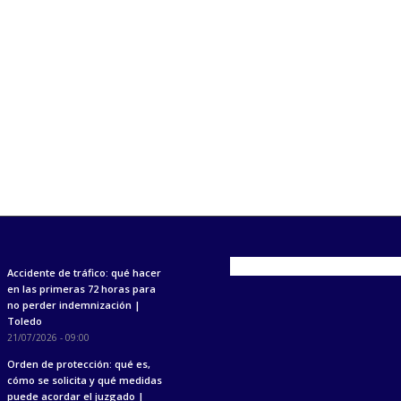
Accidente de tráfico: qué hacer
en las primeras 72 horas para
no perder indemnización |
Toledo
21/07/2026 - 09:00
Orden de protección: qué es,
cómo se solicita y qué medidas
puede acordar el juzgado |