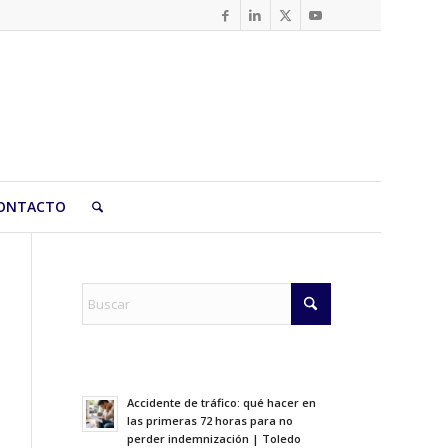
ONTACTO
Accidente de tráfico: qué hacer en
las primeras 72 horas para no
perder indemnización | Toledo