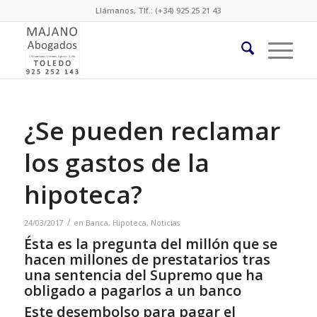
Llámanos, Tlf.: (+34) 925 25 21 43
¿Se pueden reclamar
los gastos de la
hipoteca?
/
24/03/2017
en
Banca
,
Hipoteca
,
Noticias
Ésta es la pregunta del millón que se
hacen millones de prestatarios tras
una sentencia del Supremo que ha
obligado a pagarlos a un banco
Este desembolso para pagar el