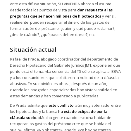
Ante esta difusa situación, SU VIVIENDA aborda el asunto
desde todos los puntos de vista para
dar respuesta a las
preguntas que se hacen millones de hipotecados
y ver si,
realmente, pueden recuperar el dinero de los gastos de
formalización del préstamo: ¿quién y qué puede reclamar?,
¿desde cuándo?, ¿qué pasos deben darse?, etc.
Situación actual
Rafael de Prada, abogado coordinador del departamento de
Derecho Hipotecario del Gabinete Jurídico JM1, expone en qué
punto está el tema: «La sentencia del TS sólo se aplica al BBVA
y a los consumidores que solicitaron la nulidad de la cláusula
abusiva». En su opinión, es ahora, después de un año,
cuando los abogados especializados han visto viabilidad en
estas demandas y han comenzado a publicitarlas.
De Prada admite que
este conflicto
, aún muy soterrado, entre
los hipotecados y la banca
ha estado eclipsado por la
cláusula suelo
. «Mucha gente cuando escucha hablar de
recuperar los gastos del préstamo cree que se habla del
suelo», afirma. «No obstante», añade, «ya hay bastantes