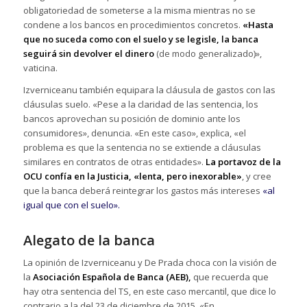
obligatoriedad de someterse a la misma mientras no se
condene a los bancos en procedimientos concretos.
«Hasta
que no suceda como con el suelo y se legisle, la banca
seguirá sin devolver el dinero
(de modo generalizado)»,
vaticina.
Izverniceanu también equipara la cláusula de gastos con las
cláusulas suelo. «Pese a la claridad de las sentencia, los
bancos aprovechan su posición de dominio ante los
consumidores», denuncia. «En este caso», explica, «el
problema es que la sentencia no se extiende a cláusulas
similares en contratos de otras entidades».
La portavoz de la
OCU confía en la Justicia, «lenta, pero inexorable»
, y cree
que la banca deberá reintegrar los gastos más intereses
«al
igual que con el suelo».
Alegato de la banca
La opinión de Izverniceanu y De Prada choca con la visión de
la
Asociación Española de Banca (AEB),
que recuerda que
hay otra sentencia del TS, en este caso mercantil, que dice lo
contrario a la del 23 de diciembre de 2015. «En