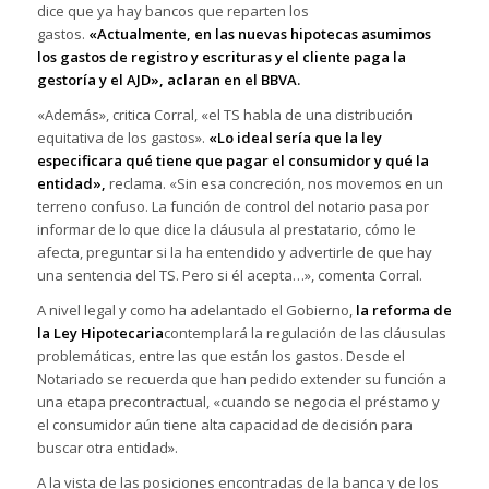
dice que ya hay bancos que reparten los
gastos.
«Actualmente, en las nuevas hipotecas asumimos
los gastos de registro y escrituras y el cliente paga la
gestoría y el AJD», aclaran en el BBVA.
«Además», critica Corral, «el TS habla de una distribución
equitativa de los gastos».
«Lo ideal sería que la ley
especificara qué tiene que pagar el consumidor y qué la
entidad»,
reclama. «Sin esa concreción, nos movemos en un
terreno confuso. La función de control del notario pasa por
informar de lo que dice la cláusula al prestatario, cómo le
afecta, preguntar si la ha entendido y advertirle de que hay
una sentencia del TS. Pero si él acepta…», comenta Corral.
A nivel legal y como ha adelantado el Gobierno,
la reforma de
la Ley Hipotecaria
contemplará la regulación de las cláusulas
problemáticas, entre las que están los gastos. Desde el
Notariado se recuerda que han pedido extender su función a
una etapa precontractual, «cuando se negocia el préstamo y
el consumidor aún tiene alta capacidad de decisión para
buscar otra entidad».
A la vista de las posiciones encontradas de la banca y de los