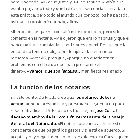
para Hacienda, 407 de registro y 378 de gestión. «Sabía que
estaba pagando todo y que había una sentencia contraria a
esta práctica, pero todo el mundo que conozco los ha pagado,
así que lo consideré normal», afirma.
Alberto admite que no consultó ni negoció nada, pero sí lo
comentó en la notaría. «Me dijeron que era lo habitual y que el
banco no iba a cambiar las condiciones por mí. Deduje que la
entidad no tenía la obligación de aplicar la sentencia»,
recuerda. «Accedí», prosigue, «porque no quería tener
problemas con el banco que iba a prestarme el
dinero».
«Vamos, que son
lentejas
«,
manifiesta resignado.
La función de los notarios
En este punto, De Prada cree que
los notarios deberían
actuar
, aunque prestamista y prestatario lleguen a un pacto,
si se contradice al TS. Esto no es fácil, según
José Corral,
decano miembro de la Comisión Permanente del Consejo
General del Notariado
. «El notario pregunta al cliente si es
consciente de que pagará los gastos y si está de acuerdo. Si
acepta, y hay negociación, todo es legal», explica Corral, quien