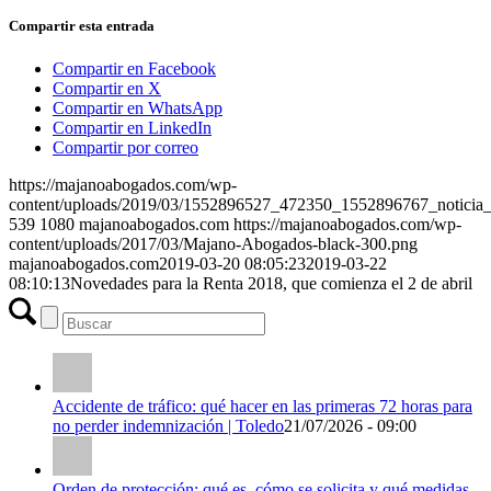
Compartir esta entrada
Compartir en Facebook
Compartir en X
Compartir en WhatsApp
Compartir en LinkedIn
Compartir por correo
https://majanoabogados.com/wp-
content/uploads/2019/03/1552896527_472350_1552896767_noticia_
539
1080
majanoabogados.com
https://majanoabogados.com/wp-
content/uploads/2017/03/Majano-Abogados-black-300.png
majanoabogados.com
2019-03-20 08:05:23
2019-03-22
08:10:13
Novedades para la Renta 2018, que comienza el 2 de abril
Accidente de tráfico: qué hacer en las primeras 72 horas para
no perder indemnización | Toledo
21/07/2026 - 09:00
Orden de protección: qué es, cómo se solicita y qué medidas