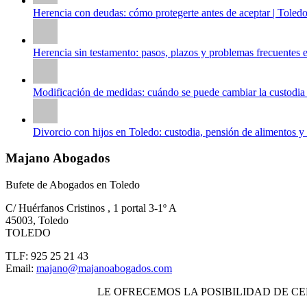
Herencia con deudas: cómo protegerte antes de aceptar | Toled
Herencia sin testamento: pasos, plazos y problemas frecuentes 
Modificación de medidas: cuándo se puede cambiar la custodia 
Divorcio con hijos en Toledo: custodia, pensión de alimentos y 
Majano Abogados
Bufete de Abogados en Toledo
C/ Huérfanos Cristinos , 1 portal 3-1º A
45003
,
Toledo
TOLEDO
TLF:
925 25 21 43
Email:
majano@majanoabogados.com
LE OFRECEMOS LA POSIBILIDAD DE C