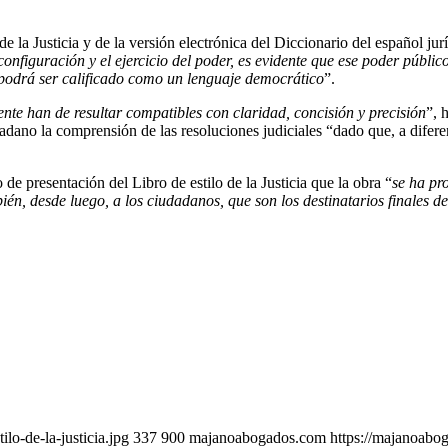
de la Justicia y de la versión electrónica del Diccionario del español ju
configuración y el ejercicio del poder, es evidente que ese poder públi
 podrá ser calificado como un lenguaje democrático
”.
nte han de resultar compatibles con claridad, concisión y precisión
”, 
adano la comprensión de las resoluciones judiciales “dado que, a diferenc
 presentación del Libro de estilo de la Justicia que la obra “
se ha pro
én, desde luego, a los ciudadanos, que son los destinatarios finales de
o-de-la-justicia.jpg
337
900
majanoabogados.com
https://majanoab