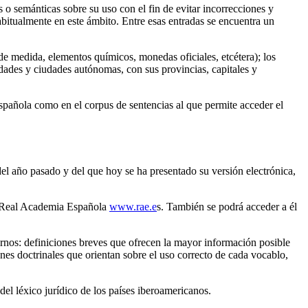
s o semánticas sobre su uso con el fin de evitar incorrecciones y
abitualmente en este ámbito. Entre esas entradas se encuentra un
s de medida, elementos químicos, monedas oficiales, etcétera); los
dades y ciudades autónomas, con sus provincias, capitales y
spañola como en el corpus de sentencias al que permite acceder el
del año pasado y del que hoy se ha presentado su versión electrónica,
la Real Academia Española
www.rae.e
s. También se podrá acceder a él
dernos: definiciones breves que ofrecen la mayor información posible
ones doctrinales que orientan sobre el uso correcto de cada vocablo,
del léxico jurídico de los países iberoamericanos.