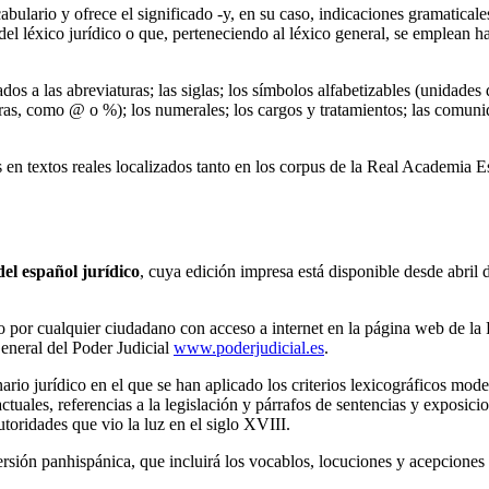
abulario y ofrece el significado -y, en su caso, indicaciones gramaticale
el léxico jurídico o que, perteneciendo al léxico general, se emplean h
dos a las abreviaturas; las siglas; los símbolos alfabetizables (unidade
tras, como @ o %); los numerales; los cargos y tratamientos; las comuni
 en textos reales localizados tanto en los corpus de la Real Academia E
del español jurídico
, cuya edición impresa está disponible desde abril 
do por cualquier ciudadano con acceso a internet en la página web de 
eneral del Poder Judicial
www.poderjudicial.es
.
ario jurídico en el que se han aplicado los criterios lexicográficos mo
tuales, referencias a la legislación y párrafos de sentencias y exposici
oridades que vio la luz en el siglo XVIII.
ersión panhispánica, que incluirá los vocablos, locuciones y acepciones 