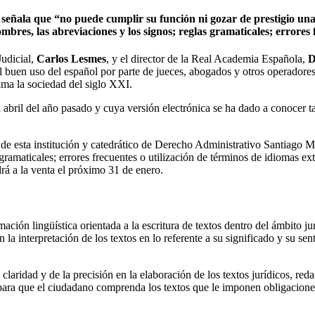
s, señala que “no puede cumplir su función ni gozar de prestigio un
bres, las abreviaciones y los signos; reglas gramaticales; errores 
Judicial,
Carlos Lesmes
, y el director de la Real Academia Española,
D
r al buen uso del español por parte de jueces, abogados y otros operador
ama la sociedad del siglo XXI.
n abril del año pasado y cuya versión electrónica se ha dado a conocer t
 de esta institución y catedrático de Derecho Administrativo Santiago M
gramaticales; errores frecuentes o utilización de términos de idiomas ex
rá a la venta el próximo 31 de enero.
mación lingüística orientada a la escritura de textos dentro del ámbito j
n la interpretación de los textos en lo referente a su significado y su se
laridad y de la precisión en la elaboración de los textos jurídicos, redac
s para que el ciudadano comprenda los textos que le imponen obligacione