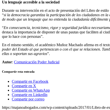
Un lenguaje accesible a la sociedad
Durante su intervención en el acto de presentación del Libro de estilo 
“
si la democracia garantiza la participación de los ciudadanos en la 
de modo que un lenguaje que no entienda la ciudadanía difícilmente
“
En consecuencia, tecnicismo, rigor y seguridad jurídica necesariame
destaca la importancia de disponer de unas pautas que faciliten al ciud
que lo hace con personas”.
En el mismo sentido, el académico Muñoz Machado afirma en el texto de
poder del Estado al que pertenezcan o con el que se relacionen. Tambi
ellas o soportan sus agravios
”.
Autor
:
Comunicación Poder Judicial
Compartir esta entrada
Compartir en Facebook
Compartir en X
Compartir en WhatsApp
Compartir en LinkedIn
Compartir por correo
https://majanoabogados.com/wp-content/uploads/2017/01/Libro-de-estil