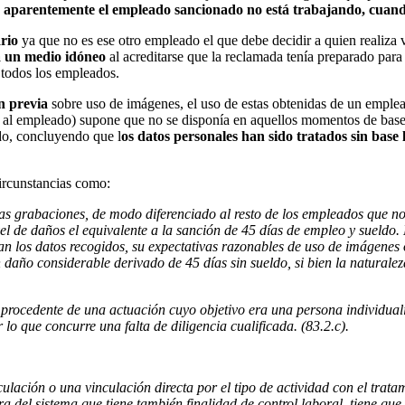
o aparentemente el empleado sancionado no está trabajando, cuando 
rio
ya que no es ese otro empleado el que debe decidir a quien realiza 
a un medio idóneo
al acreditarse que la reclamada tenía preparado para
 todos los empleados.
n previa
sobre uso de imágenes, el uso de estas obtenidas de un emplead
a al empleado) supone que no se disponía en aquellos momentos de base
ado, concluyendo que l
os datos personales han sido tratados sin base
ircunstancias como:
las grabaciones, de modo diferenciado al resto de los empleados que n
el de daños el equivalente a la sanción de 45 días de empleo y sueldo.
ban los datos recogidos, su expectativas razonables de uso de imágenes
daño considerable derivado de 45 días sin sueldo, si bien la naturaleza
 procedente de una actuación cuyo objetivo era una persona individua
o que concurre una falta de diligencia cualificada. (83.2.c).
ulación o una vinculación directa por el tipo de actividad con el trata
ora del sistema que tiene también finalidad de control laboral, tiene