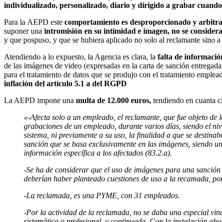
individualizado, personalizado, diario y dirigido a grabar cuand
Para la AEPD este
comportamiento es desproporcionado y arbitra
suponer una
intromisión en su intimidad e imagen, no se consider
y que pospuso, y que se hubiera aplicado no solo al reclamante sino a
Atendiendo a lo expuesto, la Agencia es clara, la
falta de informació
de las imágenes de video (expresadas en la carta de sanción entregad
para el tratamiento de datos que se produjo con el tratamiento emple
inflación del artículo 5.1 a del RGPD
La AEPD impone una
multa de 12.000 euros,
tendiendo en cuanta c
«-Afecta solo a un empleado, el reclamante, que fue objeto de 
grabaciones de un empleado, durante varios días, siendo el niv
sistema, ni previamente a su uso, la finalidad a que se destina
sanción que se basa exclusivamente en las imágenes, siendo un 
información específica a los afectados (83.2.a).
-Se ha de considerar que el uso de imágenes para una sanción
deberían haber planteado cuestiones de uso a la recamada, por l
-La reclamada, es una PYME, con 31 empleados.
-Por la actividad de la reclamada, no se daba una especial vinc
sistemática o profesional, y continuada. Con la instalación ah