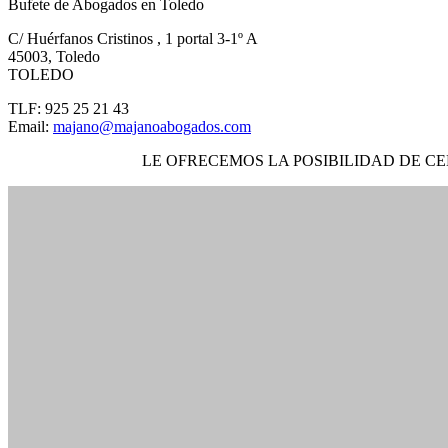
Bufete de Abogados en Toledo
C/ Huérfanos Cristinos , 1 portal 3-1º A
45003
,
Toledo
TOLEDO
TLF:
925 25 21 43
Email:
majano@majanoabogados.com
LE OFRECEMOS LA POSIBILIDAD DE C