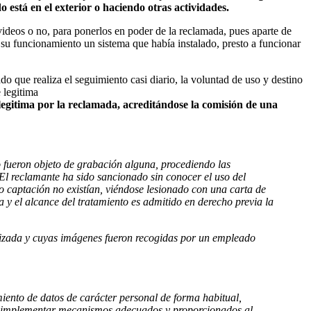
está en el exterior o haciendo otras actividades.
videos o no, para ponerlos en poder de la reclamada, pues aparte de
 su funcionamiento un sistema que había instalado, presto a funcionar
o que realiza el seguimiento casi diario, la voluntad de uso y destino
 legitima
 legitima por la reclamada, acreditándose la comisión de una
o fueron objeto de grabación alguna, procediendo las
 El reclamante ha sido sancionado sin conocer el uso del
 o captación no existían, viéndose lesionado con una carta de
 y el alcance del tratamiento es admitido en derecho previa la
lizada y cuyas imágenes fueron recogidas por un empleado
miento de datos de carácter personal de forma habitual,
 que implementar mecanismos adecuados y proporcionados al