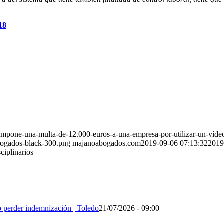
18
one-una-multa-de-12.000-euros-a-una-empresa-por-utilizar-un-vídeo-
bogados-black-300.png
majanoabogados.com
2019-09-06 07:13:32
2019
ciplinarios
no perder indemnización | Toledo
21/07/2026 - 09:00