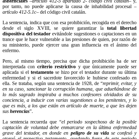
asistenciales
–
artículo 412-5 apartado 2- código civil catalán
– y,
por tanto, no puede aplicarse la causa de inhabilidad procesal –
artículo 412-5.1c
– del código civil catalán.
La sentencia, indica que con esa prohibición, recogida en el derecho
desde el siglo XVIII, se quiere garantizar la
total libertad
dispositiva del testador
evitándole sugestiones o captaciones en un
trance que le hace vulnerable a las presiones de quien, por razón de
su ministerio, puede ejercer una gran influencia en el ánimo del
enfermo.
Pero, al mismo tiempo, precisa que dicha prohibición ha de ser
interpretada con
criterio restrictivo
y que únicamente puede ser
aplicada si el
testamento
se hizo por el testador durante su última
enfermedad y si el sacerdote favorecido le hubiese confesado en
ella. Se trataba, según una sentencia de 1928, de “
reprimir, evitar, y
en su caso, sancionar la corrupción humana, que adueñándose de
lo más sagrado inspiraba a muchos confesores olvidados de su
conciencia, a inducir con varias sugestiones a los penitentes, y lo
que es más, a los que están en artículo de muerte, a que les dejen
sus
herencias
”.
La sentencia recuerda que “
el periodo sospechoso de la posible
captación de voluntad debe enmarcarse en la última enfermedad
grave del testador, en donde en
peligro de su vida
se confesó y
otorgó el respectivo testamento, quedando fuera de este periodo