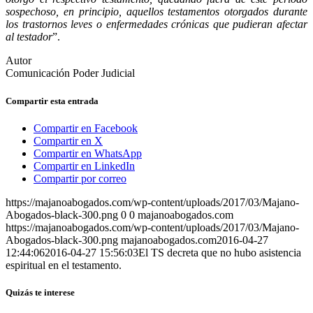
sospechoso, en principio, aquellos testamentos otorgados durante
los trastornos leves o enfermedades crónicas que pudieran afectar
al testador
”.
Autor
Comunicación Poder Judicial
Compartir esta entrada
Compartir en Facebook
Compartir en X
Compartir en WhatsApp
Compartir en LinkedIn
Compartir por correo
https://majanoabogados.com/wp-content/uploads/2017/03/Majano-
Abogados-black-300.png
0
0
majanoabogados.com
https://majanoabogados.com/wp-content/uploads/2017/03/Majano-
Abogados-black-300.png
majanoabogados.com
2016-04-27
12:44:06
2016-04-27 15:56:03
El TS decreta que no hubo asistencia
espiritual en el testamento.
Quizás te interese