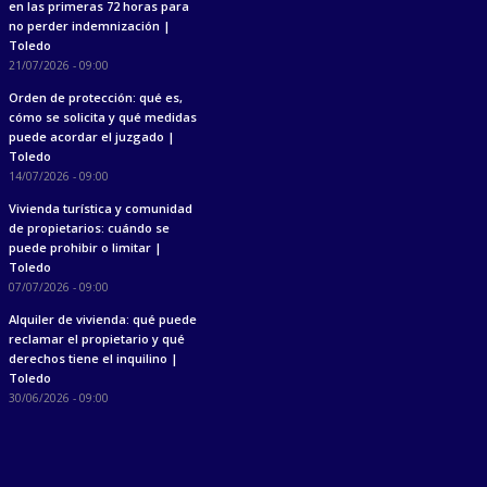
en las primeras 72 horas para
no perder indemnización |
Toledo
21/07/2026 - 09:00
Orden de protección: qué es,
cómo se solicita y qué medidas
puede acordar el juzgado |
Toledo
14/07/2026 - 09:00
Vivienda turística y comunidad
de propietarios: cuándo se
puede prohibir o limitar |
Toledo
07/07/2026 - 09:00
Alquiler de vivienda: qué puede
reclamar el propietario y qué
derechos tiene el inquilino |
Toledo
30/06/2026 - 09:00