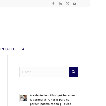
ONTACTO
Accidente de tráfico: qué hacer en
las primeras 72 horas para no
perder indemnización | Toledo