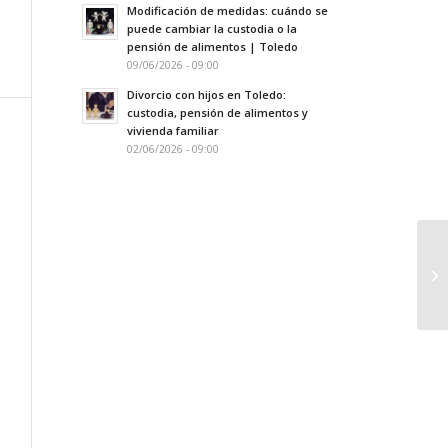
Modificación de medidas: cuándo se
puede cambiar la custodia o la
pensión de alimentos | Toledo
09/06/2026 - 09:00
Divorcio con hijos en Toledo:
custodia, pensión de alimentos y
vivienda familiar
02/06/2026 - 09:00
Pa
ca