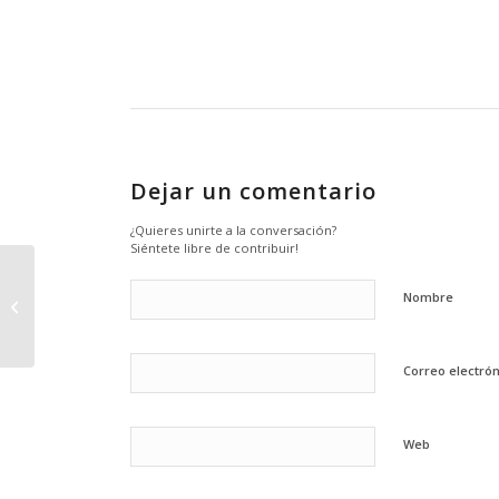
Dejar un comentario
¿Quieres unirte a la conversación?
Siéntete libre de contribuir!
Cuatro años de prisión a un vidente
Nombre
que estafó a dos hermanos
Correo electró
Web