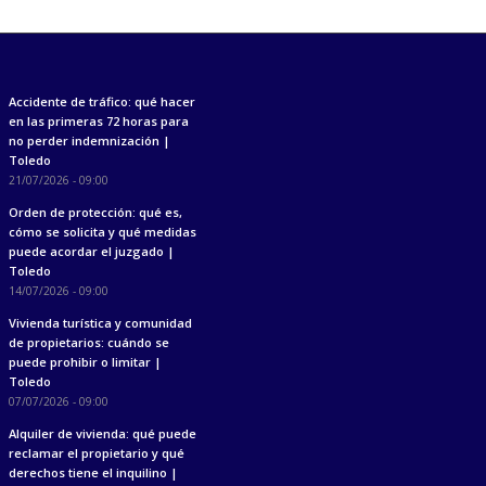
Accidente de tráfico: qué hacer
en las primeras 72 horas para
no perder indemnización |
Toledo
21/07/2026 - 09:00
Orden de protección: qué es,
cómo se solicita y qué medidas
puede acordar el juzgado |
Toledo
14/07/2026 - 09:00
Vivienda turística y comunidad
de propietarios: cuándo se
puede prohibir o limitar |
Toledo
07/07/2026 - 09:00
Alquiler de vivienda: qué puede
reclamar el propietario y qué
derechos tiene el inquilino |