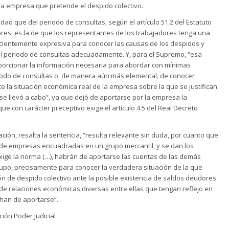
la empresa que pretende el despido colectivo.
lidad que del periodo de consultas, según el artículo 51.2 del Estatuto
res, es la de que los representantes de los trabajadores tenga una
icientemente expresiva para conocer las causas de los despidos y
el periodo de consultas adecuadamente. Y, para el Supremo, “esa
oporcionar la información necesaria para abordar con mínimas
riodo de consultas o, de manera aún más elemental, de conocer
la situación económica real de la empresa sobre la que se justifican
se llevó a cabo”, ya que dejó de aportarse por la empresa la
e con carácter preceptivo exige el artículo 4.5 del Real Decreto
ión, resalta la sentencia, “resulta relevante sin duda, por cuanto que
 de empresas encuadradas en un grupo mercantil, y se dan los
xige la norma (…), habrán de aportarse las cuentas de las demás
upo, precisamente para conocer la verdadera situación de la que
ón de despido colectivo ante la posible existencia de saldos deudores
de relaciones económicas diversas entre ellas que tengan reflejo en
 han de aportarse”.
ión Poder Judicial