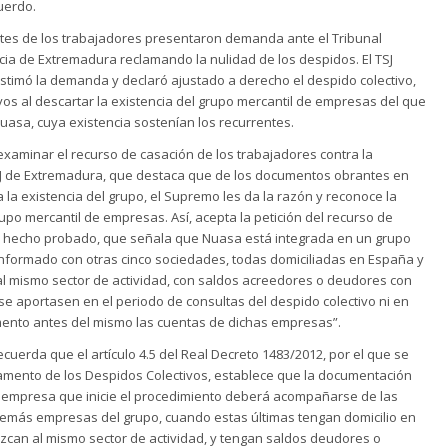
uerdo.
tes de los trabajadores presentaron demanda ante el Tribunal
icia de Extremadura reclamando la nulidad de los despidos. El TSJ
timó la demanda y declaró ajustado a derecho el despido colectivo,
vos al descartar la existencia del grupo mercantil de empresas del que
uasa, cuya existencia sostenían los recurrentes.
examinar el recurso de casación de los trabajadores contra la
SJ de Extremadura, que destaca que de los documentos obrantes en
 la existencia del grupo, el Supremo les da la razón y reconoce la
rupo mercantil de empresas. Así, acepta la petición del recurso de
 hecho probado, que señala que Nuasa está integrada en un grupo
formado con otras cinco sociedades, todas domiciliadas en España y
al mismo sector de actividad, con saldos acreedores o deudores con
se aportasen en el periodo de consultas del despido colectivo ni en
ento antes del mismo las cuentas de dichas empresas”.
ecuerda que el artículo 4.5 del Real Decreto 1483/2012, por el que se
amento de los Despidos Colectivos, establece que la documentación
 empresa que inicie el procedimiento deberá acompañarse de las
demás empresas del grupo, cuando estas últimas tengan domicilio en
zcan al mismo sector de actividad, y tengan saldos deudores o