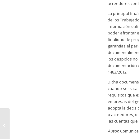
acreedores con 
La principal fina
de los Trabajado
información suf
poder afrontar 
finalidad de pr
garantías el pe
documentalmente 
los despidos no 
documentación qu
1483/2012.
Dicha documentac
cuando se trata
requisitos que e
empresas del gr
adopta la decisi
o acreedores, o 
Validez a un
las cuentas que
reglamento que regula
la publicidad del juego
Autor
: Comunicac
en páginas web en...