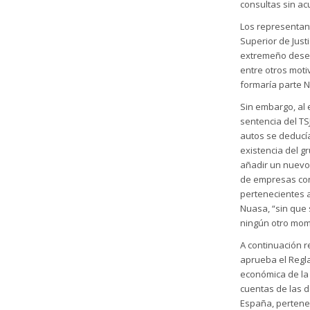
consultas sin ac
Los representan
Superior de Just
extremeño deses
entre otros moti
formaría parte N
Sin embargo, al 
sentencia del T
autos se deducía
existencia del g
añadir un nuevo
de empresas con
pertenecientes 
Nuasa, “sin que 
ningún otro mom
A continuación r
aprueba el Regl
económica de la
cuentas de las 
España, pertene