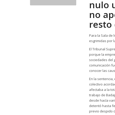
nulo 
no ap
resto
Para la Sala de 
esgrimidas por l
El Tribunal Sup
porque la empres
sociedades del g
comunicación fu
conocer las caus
En la sentencia,
colectivo acord
afectaba a la tot
trabajo de Bada
desde hacía vari
detentó hasta fe
previo despido d